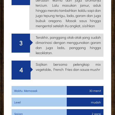
berubah warna dan juga aromanya
tercium. Lalu masukan jamur, aduk
hingga merata tambahkan kaldu sapi dan
juga tepung terigu, lada, garam dan juga
bubuk oregano. Masak saus hingga
mengental setelah itu angkat, sisihkan
Terakhir, panggang otak-otak yang sudah
3
dimarinasi dengan menggunakan garam
dan juga lada, panggang hingga
kecoklatan.
Sajikan bersama pelengkap mix
4
vegetable, French Fries dan sauce mushr
Waktu Memasak
30 menit
Level
mudah
Sajian
2 porsi