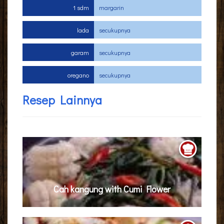
1 sdm
margarin
lada
secukupnya
garam
secukupnya
oregano
secukupnya
Resep Lainnya
Cah kangung with Cumi Flower