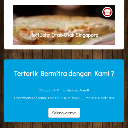
Roti John Otak-Otak Singapore
Tertarik Bermitra dengan Kami ?
Yuk jadi CP Prima Seafood Agent!
Chat WhatsApp kami 0895-0101-0402 (senin - jumat 09.00 s/d 17.00)
Selengkapnya