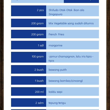
2 pcs
Shifudo Otak-Otak Ikan ala
Singapura
200 gram
Mix Vegetable yang sudah ditumis
200 gram
French Fries
1 sdt
margarine
100 gram
-jamur champignon, lalu iris tipis -
tipis
2 buah
bawang putih
1 buah
bawang bombay (cincang)
200 ml
kaldu sapi
2 sdm
tepung terigu