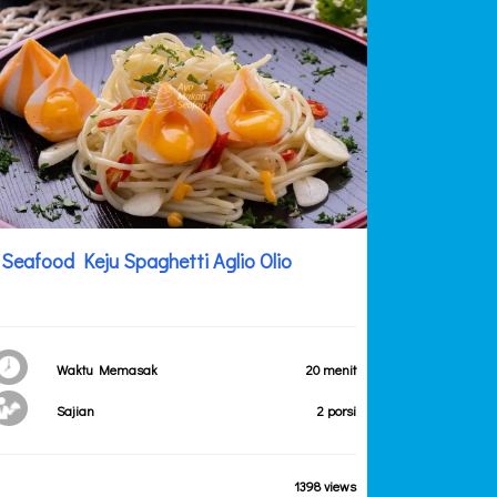
Seafood Keju Spaghetti Aglio Olio
Waktu Memasak
20 menit
Sajian
2 porsi
1398 views