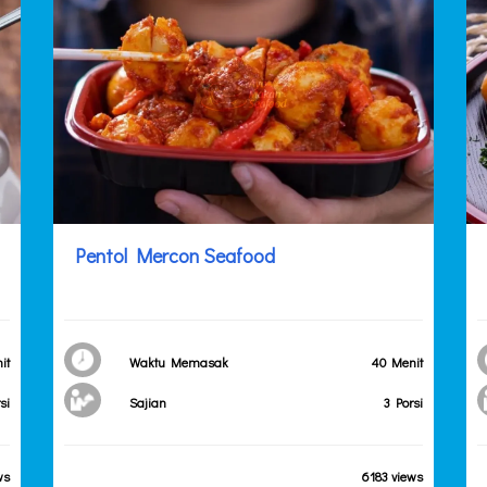
Pentol Mercon Seafood
it
Waktu Memasak
40 Menit
si
Sajian
3 Porsi
ws
6183 views