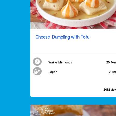
Cheese Dumpling with Tofu
Waktu Memasak
20 Men
Sajian
2 Por
2482 vie