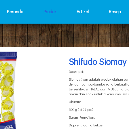
Beranda
Produk
Artikel
Resep
Shifudo Siomay
Deskripsi:
Siomay Ikan adalah produk olahan yang
dengan bumbu-bumbu yang berkualitas 
bersertifikasi HALAL dari MUI dan di
aman dan enak untuk dikonsumsi selur
Ukuran:
500 g (isi 27 pcs)
Saran Penyajian:
Digoreng dan dikukus