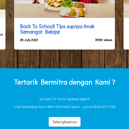
Back To School! Tips supaya Anak
Semangat Belajar
ws
28 July 2023
3996 views
Tertarik Bermitra dengan Kami ?
Yuk jadi CP Prima Seafood Agent!
Chat WhatsApp kami 0895-0101-0402 (senin - jumat 09.00 s/d 17.00)
Selengkapnya