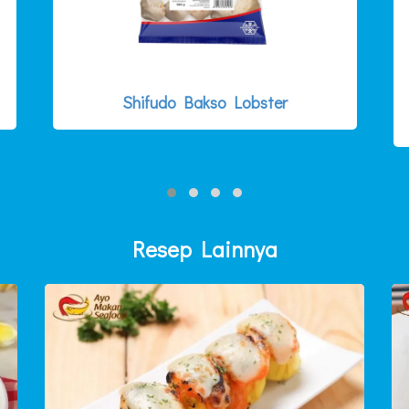
Shifudo Bakso Lobster
Resep Lainnya