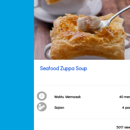
Seafood Zuppa Soup
Waktu Memasak
40 men
Sajian
4 por
5017 vie