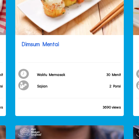
Dimsum Mentai
it
Waktu Memasak
30 Menit
si
Sajian
2 Porsi
ws
3690 views