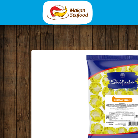
<!-- GA -->